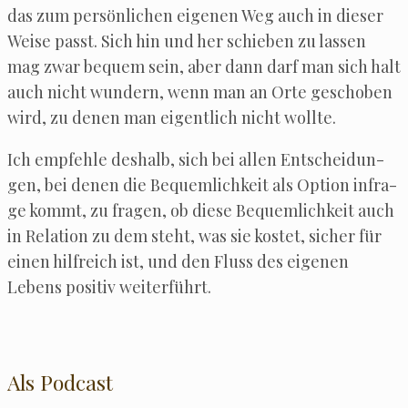
das zum per­sön­li­chen eige­nen Weg auch in die­ser
Wei­se passt. Sich hin und her schie­ben zu las­sen
mag zwar bequem sein, aber dann darf man sich halt
auch nicht wun­dern, wenn man an Orte gescho­ben
wird, zu denen man eigent­lich nicht wollte.
Ich emp­feh­le des­halb, sich bei allen Ent­schei­dun­
gen, bei denen die Bequem­lich­keit als Opti­on infra­
ge kommt, zu fra­gen, ob die­se Bequem­lich­keit auch
in Rela­ti­on zu dem steht, was sie kos­tet, sicher für
einen hilf­reich ist, und den Fluss des eige­nen
Lebens posi­tiv weiterführt.
Als Podcast