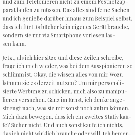
und zum Tele­fo­nie­ren nicht zu einem Fest­netz­ap­
pa­rat lau­fen zu müs­sen. Das alles sind fei­ne Sachen
und ich genie­ße dar­über hin­aus zum Bei­spiel selbst,
dass ich für Hör­bü­cher kein eige­nes Gerät brau­che,
son­dern sie mir via Smart­pho­ne vor­le­sen las­
sen kann.
Jetzt, als ich hier sit­ze und die­se Zei­len schrei­be,
fra­ge ich mich wie­der, was bei dem Aus­spio­nie­ren so
schlimm ist. Okay, die wis­sen alles von mir. Wozu
kön­nen sie es der­zeit nut­zen? Um mir per­so­na­li­
sier­te Wer­bung zu schi­cken, mich also zu mani­pu­
lie­ren ver­su­chen. Ganz im Ernst, ich den­ke ange­
strengt nach, was sie mir sonst noch antun kön­nen.
Mich dazu bewe­gen, dass ich ein zwei­tes Sta­tiv kau­
fe? Sicher nicht. Und auch sonst kau­fe ich nichts,
das ich nicht wirk­lich brau­che oder will. Ich bemer­