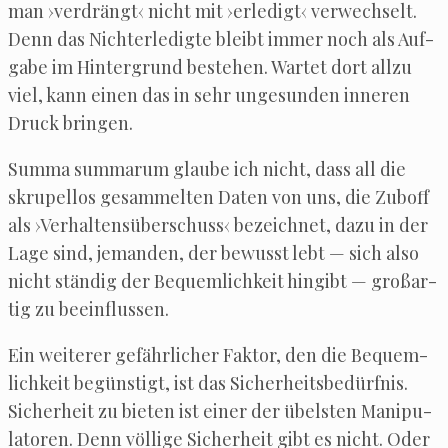
man ›ver­drängt‹ nicht mit ›erle­digt‹ ver­wech­selt.
Denn das Nicht­er­le­dig­te bleibt immer noch als Auf­
ga­be im Hin­ter­grund bestehen. War­tet dort all­zu
viel, kann einen das in sehr unge­sun­den inne­ren
Druck bringen.
Sum­ma sum­ma­rum glau­be ich nicht, dass all die
skru­pel­los gesam­mel­ten Daten von uns, die Zub­off
als ›Ver­hal­tens­über­schuss‹ bezeich­net, dazu in der
Lage sind, jeman­den, der bewusst lebt — sich also
nicht stän­dig der Bequem­lich­keit hin­gibt — groß­ar­
tig zu beeinflussen.
Ein wei­te­rer gefähr­li­cher Fak­tor, den die Bequem­
lich­keit begüns­tigt, ist das Sicher­heits­be­dürf­nis.
Sicher­heit zu bie­ten ist einer der übels­ten Mani­pu­
la­to­ren. Denn völ­li­ge Sicher­heit gibt es nicht. Oder