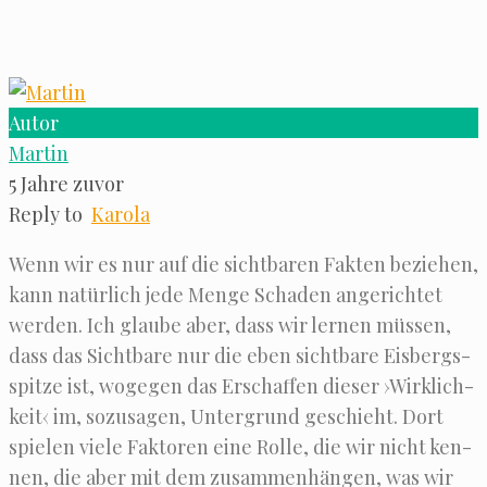
Autor
Martin
5 Jahre zuvor
Reply to
Karola
Wenn wir es nur auf die sicht­ba­ren Fak­ten bezie­hen,
kann natür­lich jede Men­ge Scha­den ange­rich­tet
werden. Ich glau­be aber, dass wir ler­nen müs­sen,
dass das Sicht­ba­re nur die eben sicht­ba­re Eis­bergs­
spit­ze ist, woge­gen das Erschaf­fen die­ser ›Wirk­lich­
keit‹ im, sozu­sa­gen, Unter­grund geschieht. Dort
spie­len vie­le Fak­to­ren eine Rol­le, die wir nicht ken­
nen, die aber mit dem zusam­men­hän­gen, was wir