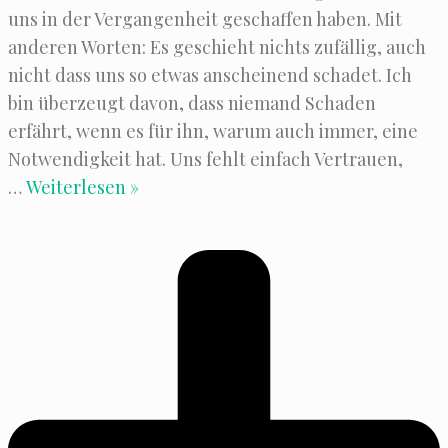
uns in der Ver­gan­gen­heit geschaf­fen haben. Mit
ande­ren Wor­ten: Es geschieht nichts zufäl­lig, auch
nicht dass uns so etwas anschei­nend scha­det. Ich
bin über­zeugt davon, dass nie­mand Scha­den
erfährt, wenn es für ihn, war­um auch immer, eine
Not­wen­dig­keit hat. Uns fehlt ein­fach Ver­trau­en,
…
Weiterlesen »