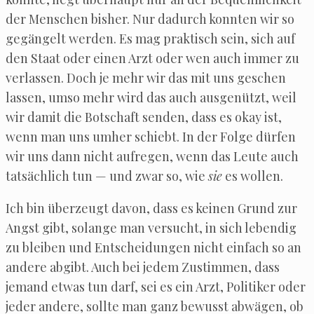
der Men­schen bis­her. Nur dadurch konn­ten wir so
gegän­gelt wer­den. Es mag prak­tisch sein, sich auf
den Staat oder einen Arzt oder wen auch immer zu
ver­las­sen. Doch je mehr wir das mit uns geschen
las­sen, umso mehr wird das auch aus­ge­nützt, weil
wir damit die Bot­schaft sen­den, dass es okay ist,
wenn man uns umher schiebt. In der Fol­ge dür­fen
wir uns dann nicht auf­re­gen, wenn das Leu­te auch
tat­säch­lich tun — und zwar so, wie
sie
es wollen.
Ich bin über­zeugt davon, dass es kei­nen Grund zur
Angst gibt, solan­ge man ver­sucht, in sich leben­dig
zu blei­ben und Ent­schei­dun­gen nicht ein­fach so an
ande­re abgibt. Auch bei jedem Zustim­men, dass
jemand etwas tun darf, sei es ein Arzt, Poli­ti­ker oder
jeder ande­re, soll­te man ganz bewusst abwä­gen, ob