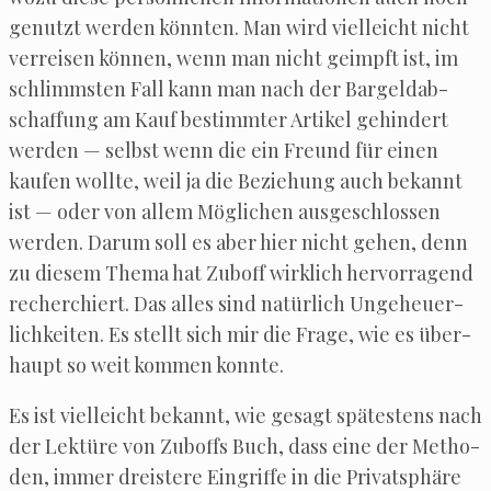
genutzt wer­den könn­ten. Man wird viel­leicht nicht
ver­rei­sen kön­nen, wenn man nicht geimpft ist, im
schlimms­ten Fall kann man nach der Bar­geld­ab­
schaf­fung am Kauf bestimm­ter Arti­kel gehin­dert
wer­den — selbst wenn die ein Freund für einen
kau­fen woll­te, weil ja die Bezie­hung auch bekannt
ist — oder von allem Mög­li­chen aus­ge­schlos­sen
wer­den. Dar­um soll es aber hier nicht gehen, denn
zu die­sem The­ma hat Zub­off wirk­lich her­vor­ra­gend
recher­chiert. Das alles sind natür­lich Unge­heu­er­
lich­kei­ten. Es stellt sich mir die Fra­ge, wie es über­
haupt so weit kom­men konnte.
Es ist viel­leicht bekannt, wie gesagt spä­tes­tens nach
der Lek­tü­re von Zub­offs Buch, dass eine der Metho­
den, immer dreis­te­re Ein­grif­fe in die Pri­vat­sphä­re