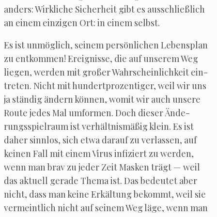
anders: Wirk­li­che Sicher­heit gibt es aus­schließ­lich
an einem ein­zi­gen Ort: in einem selbst.
Es ist unmög­lich, sei­nem per­sön­li­chen Lebens­plan
zu ent­kom­men! Ereig­nis­se, die auf unse­rem Weg
lie­gen, wer­den mit gro­ßer Wahr­schein­lich­keit ein­
tre­ten. Nicht mit hun­dert­pro­zen­ti­ger, weil wir uns
ja stän­dig ändern kön­nen, womit wir auch unse­re
Rou­te jedes Mal umfor­men. Doch die­ser Ände­
rungs­spiel­raum ist ver­hält­nis­mä­ßig klein. Es ist
daher sinn­los, sich etwa dar­auf zu ver­las­sen, auf
kei­nen Fall mit einem Virus infi­ziert zu wer­den,
wenn man brav zu jeder Zeit Mas­ken trägt — weil
das aktu­ell gera­de The­ma ist. Das bedeu­tet aber
nicht, dass man kei­ne Erkäl­tung bekommt, weil sie
ver­meint­lich nicht auf sei­nem Weg läge, wenn man