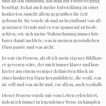
sind als das Mini­mum, das man zur Fort­be­we­gung
benö­tigt. Es hat auch mei­ne Ent­wick­lung zu einer
kon­kre­ten Ansicht allem gegen­über ihr Zeit
gebraucht. Sie wur­de ab und zu beein­flusst von all­
ge­mei­nen Trends und es war span­nend zu beob­
ach­ten, wie sich mei­ne Wahr­neh­mung immer hör­
ba­rer damit mel­de­te, was in mei­nen per­sön­li­chen
Fluss pass­te und was nicht.
Es war ein Pro­zess, als ob ich mein eige­ner Bild­hau­
er gewe­sen wäre, der mich immer kla­rer und kon­
kre­ter aus einem weni­ger defi­nier­ten Block zu
einer kon­kre­ten Figur her­aus­bil­de­te, die weiß, was
sie will und was nicht und, vor allem, auch weshalb.
Die­ser Pro­zess wur­de mir vom Leben erleich­tert,
indem ich immer in irgend­ei­ner Wei­se zu kämp­fen