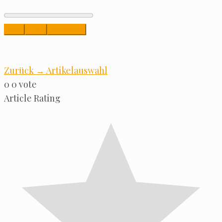
Play
Stop
Download
Zurück → Artikelauswahl
0
0
vote
Arti­cle Rating