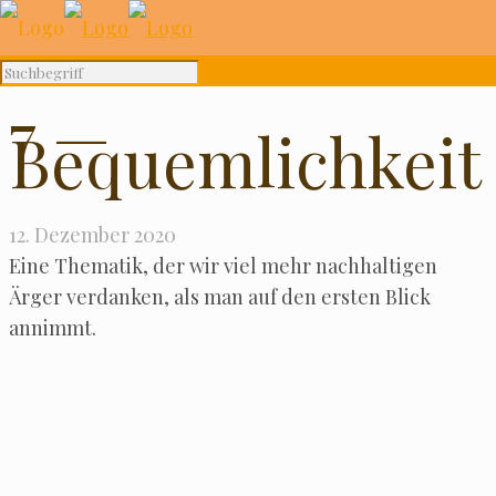
7 —
Bequemlichkeit
12. Dezember 2020
Eine The­ma­tik, der wir viel mehr nach­hal­ti­gen
Ärger ver­dan­ken, als man auf den ers­ten Blick
annimmt.