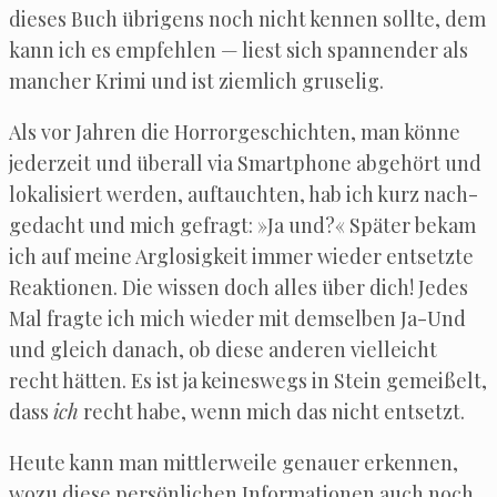
die­ses Buch übri­gens noch nicht ken­nen soll­te, dem
kann ich es emp­feh­len — liest sich span­nen­der als
man­cher Kri­mi und ist ziem­lich gruselig.
Als vor Jah­ren die Hor­ror­ge­schich­ten, man kön­ne
jeder­zeit und über­all via Smart­pho­ne abge­hört und
loka­li­siert wer­den, auf­tauch­ten, hab ich kurz nach­
ge­dacht und mich gefragt: »Ja und?« Spä­ter bekam
ich auf mei­ne Arg­lo­sig­keit immer wie­der ent­setz­te
Reak­tio­nen. Die wis­sen doch alles über dich! Jedes
Mal frag­te ich mich wie­der mit dem­sel­ben Ja-Und
und gleich danach, ob die­se ande­ren viel­leicht
recht hät­ten. Es ist ja kei­nes­wegs in Stein gemei­ßelt,
dass
ich
recht habe, wenn mich das nicht entsetzt.
Heu­te kann man mitt­ler­wei­le genau­er erken­nen,
wozu die­se per­sön­li­chen Infor­ma­tio­nen auch noch