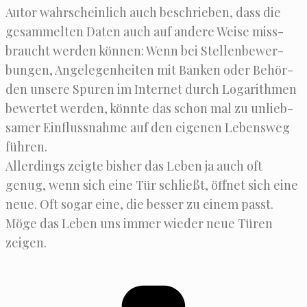
Autor wahr­schein­lich auch beschrie­ben, dass die
gesam­mel­ten Daten auch auf ande­re Wei­se miss­
braucht wer­den kön­nen: Wenn bei Stel­len­be­wer­
bun­gen, Ange­le­gen­hei­ten mit Ban­ken oder Behör­
den unse­re Spu­ren im Inter­net durch Loga­rith­men
bewer­tet wer­den, könn­te das schon mal zu unlieb­
sa­mer Ein­fluss­nah­me auf den eige­nen Lebens­weg
führen.
Aller­dings zeig­te bis­her das Leben ja auch oft
genug, wenn sich eine Tür schließt, öff­net sich eine
neue. Oft sogar eine, die bes­ser zu einem passt.
Möge das Leben uns immer wie­der neue Türen
zeigen.