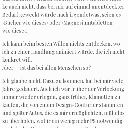
ke auch nicht, dass bei mir auf ein­mal unent­deck­ter
Bedarf geweckt wür­de nach irgend­et­was, sei­en es
›Bücher wie die­ses‹ oder ›Magne­si­um­ta­blet­ten
wie diese‹.
Ich kann beim bes­ten Wil­len nichts ent­de­cken, wo
ich zu einer Hand­lung ani­miert wür­de, die ich nicht
kon­kret will.
Aber — ist das bei allen Men­schen so?
Ich glau­be nicht. Dazu zu kom­men, hat bei mir vie­le
Jah­re gedau­ert. Auch ich war frü­her der Ver­lo­ckung
immer wie­der erle­gen, ganz frü­her, Kla­mot­ten zu
kau­fen, die von einem Design-Cou­turi­er stamm­ten
und spä­ter Autos, die es mir ermög­lich­ten, mühe­los
zu über­ho­len, wofür ein wenig mehr PS not­wen­dig