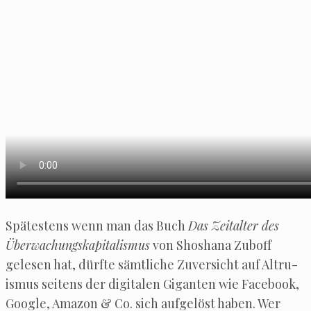
Spä­tes­tens wenn man das Buch
Das Zeit­al­ter des
Über­wa­chungs­ka­pi­ta­lis­mus
von Shosha­na Zub­off
gele­sen hat, dürf­te sämt­li­che Zuver­sicht auf Altru­
is­mus sei­tens der digi­ta­len Gigan­ten wie Face­book,
Goog­le, Ama­zon & Co. sich auf­ge­löst haben. Wer