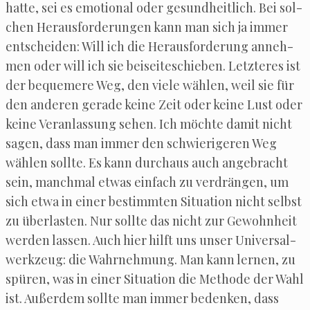
hat­te, sei es emo­tio­nal oder gesund­heit­lich. Bei sol­
chen Her­aus­for­de­run­gen kann man sich ja immer
ent­schei­den: Will ich die Her­aus­for­de­rung anneh­
men oder will ich sie bei­sei­te­schie­ben. Letz­te­res ist
der beque­me­re Weg, den vie­le wäh­len, weil sie für
den ande­ren gera­de kei­ne Zeit oder kei­ne Lust oder
kei­ne Ver­an­las­sung sehen. Ich möch­te damit nicht
sagen, dass man immer den schwie­ri­ge­ren Weg
wäh­len soll­te. Es kann durch­aus auch ange­bracht
sein, manch­mal etwas ein­fach zu ver­drän­gen, um
sich etwa in einer bestimm­ten Situa­ti­on nicht selbst
zu über­las­ten. Nur soll­te das nicht zur Gewohn­heit
wer­den las­sen. Auch hier hilft uns unser Uni­ver­sal­
werk­zeug: die Wahr­neh­mung. Man kann ler­nen, zu
spü­ren, was in einer Situa­ti­on die Metho­de der Wahl
ist. Außer­dem soll­te man immer beden­ken, dass