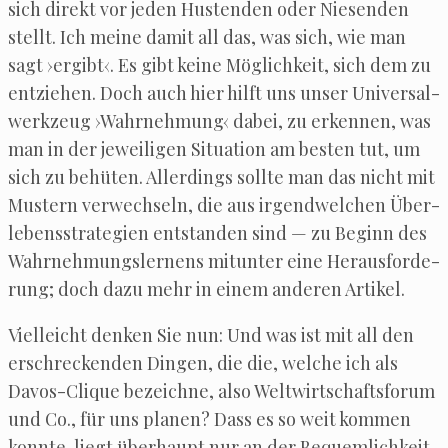
sich direkt vor jeden Hus­ten­den oder Nie­sen­den
stellt. Ich mei­ne damit all das, was sich, wie man
sagt ›ergibt‹. Es gibt kei­ne Mög­lich­keit, sich dem zu
ent­zie­hen. Doch auch hier hilft uns unser Uni­ver­sal­
werk­zeug ›Wahr­neh­mung‹ dabei, zu erken­nen, was
man in der jewei­li­gen Situa­ti­on am bes­ten tut, um
sich zu behü­ten. Aller­dings soll­te man das nicht mit
Mus­tern ver­wech­seln, die aus irgend­wel­chen Über­
le­bens­stra­te­gien ent­stan­den sind — zu Beginn des
Wahr­neh­mungs­ler­nens mit­un­ter eine Her­aus­for­de­
rung; doch dazu mehr in einem ande­ren Artikel.
Viel­leicht den­ken Sie nun: Und was ist mit all den
erschre­cken­den Din­gen, die die, wel­che ich als
Davos-Cli­que bezeich­ne, also Welt­wirt­schafts­fo­rum
und Co., für uns pla­nen? Dass es so weit kom­men
konn­te, liegt über­haupt nur an der Bequem­lich­keit