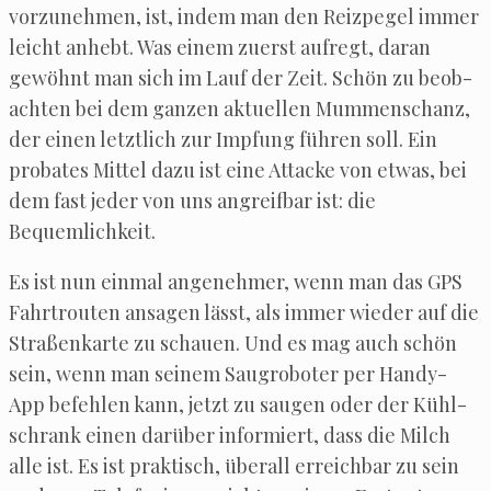
vor­zu­neh­men, ist, indem man den Reiz­pe­gel immer
leicht anhebt. Was einem zuerst auf­regt, dar­an
gewöhnt man sich im Lauf der Zeit. Schön zu beob­
ach­ten bei dem gan­zen aktu­el­len Mum­men­schanz,
der einen letzt­lich zur Imp­fung füh­ren soll. Ein
pro­ba­tes Mit­tel dazu ist eine Atta­cke von etwas, bei
dem fast jeder von uns angreif­bar ist: die
Bequemlichkeit.
Es ist nun ein­mal ange­neh­mer, wenn man das GPS
Fahrt­rou­ten ansa­gen lässt, als immer wie­der auf die
Stra­ßen­kar­te zu schau­en. Und es mag auch schön
sein, wenn man sei­nem Saug­ro­bo­ter per Han­dy-
App befeh­len kann, jetzt zu sau­gen oder der Kühl­
schrank einen dar­über infor­miert, dass die Milch
alle ist. Es ist prak­tisch, über­all erreich­bar zu sein