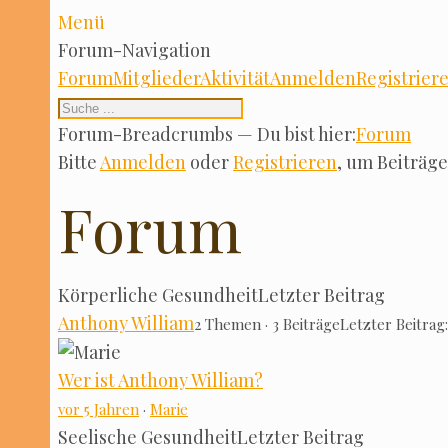
Menü
Forum-Navi­ga­ti­on
Forum
Mit­glie­der
Akti­vi­tät
Anmel­den
Regis­trie­r
Forum-Bre­ad­crumbs — Du bist hier:
Forum
Bit­te
Anmel­den
oder
Regis­trie­ren
, um Bei­trä­
Forum
Kör­per­li­che Gesund­heit
Letz­ter Beitrag
Antho­ny Wil­liam
2 The­men · 3 Bei­trä­ge
Letz­ter Bei­trag
Wer ist Antho­ny Wil­liam?
vor 5 Jah­ren
·
Marie
See­li­sche Gesund­heit
Letz­ter Beitrag