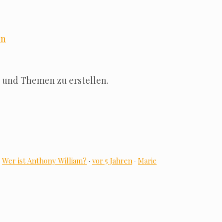
en
ge und The­men zu erstellen.
:
Wer ist Antho­ny Wil­liam?
·
vor 5 Jah­ren
·
Marie