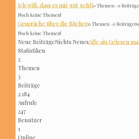
Ich will, dass es mir gut geht!
0 The­men · 0 Bei­trä­g
Noch kei­ne Themen!
Gesprä­che über die Bücher
0 The­men · 0 Bei­trä­ge
No
Noch kei­ne Themen!
Neue Bei­trä­ge
Nichts Neu­es
Alle als Gele­sen mar
Sta­tis­ti­ken
2
The­men
3
Bei­trä­ge
2.184
-
Auf­ru­fe
247
Benut­zer
1
Online