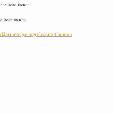
e
Noch kei­ne Themen!
ch kei­ne Themen!
­kie­ren
Zei­ge unge­le­se­ne Themen