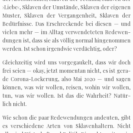
›Lie­be‹, Skla­ven der Umstän­de, Skla­ven der eige­nen
Mus­ter, Skla­ven der Ver­gan­gen­heit, Skla­ven der
Bedürf­nis­se. Das Erschre­cken­de bei die­sen — und
vie­len mehr — im All­tag ver­wen­de­te­ten Rede­wen­
dun­gen ist, dass sie als völ­lig nor­mal hin­ge­nom­men
wer­den. Ist schon irgend­wie ver­däch­tig, oder?
Gleich­zei­tig wird uns vor­ge­gau­kelt, dass wir doch
frei sei­en — okay, jetzt momen­tan nicht, es ist gera­
de Coro­na-Locke­rung, also Mai 2020 — und sagen
kön­nen, was wir wol­len, rei­sen, wohin wir wol­len,
tun, was wir wol­len. Ist das die Wahr­heit? Natür­
lich nicht.
Wie schon die paar Rede­wen­dun­gen andeu­ten, gibt
es ver­schie­de­ne Arten von Skla­ven­hal­tern. Nicht