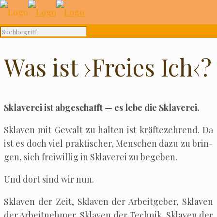
Was ist ›Freies Ich‹?
Skla­ve­rei ist abge­schafft — es lebe die Sklaverei.
Skla­ven mit Gewalt zu hal­ten ist kräf­te­zeh­rend. Da
ist es doch viel prak­ti­scher, Men­schen dazu zu brin­
gen, sich frei­wil­lig in Skla­ve­rei zu begeben.
Und dort sind wir nun.
Skla­ven der Zeit, Skla­ven der Arbeit­ge­ber, Skla­ven
der Arbeit­neh­mer, Skla­ven der Tech­nik, Skla­ven der