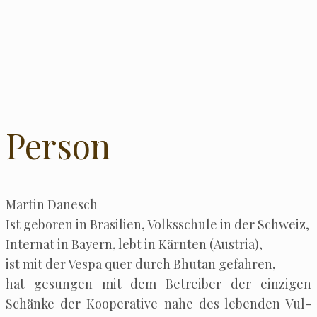
Person
Mar­tin Danesch
Ist gebo­ren in Bra­si­li­en, Volks­schu­le in der Schweiz,
Inter­nat in Bay­ern, lebt in Kärn­ten (Aus­tria),
ist mit der Ves­pa quer durch Bhu­tan gefahren,
hat gesun­gen mit dem Betrei­ber der ein­zi­gen
Schän­ke der Koope­ra­ti­ve nahe des leben­den Vul­