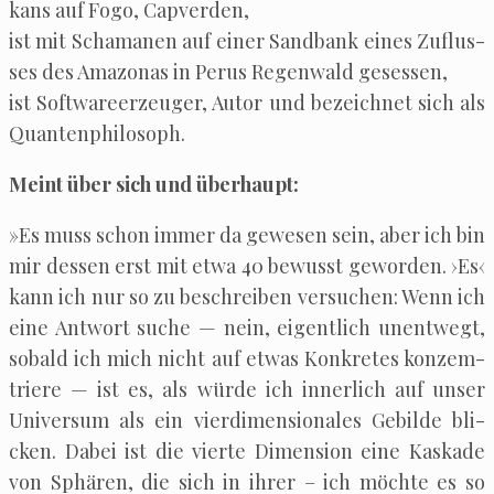
kans auf Fogo, Capverden,
ist mit Scha­ma­nen auf einer Sand­bank eines Zuflus­
ses des Ama­zo­nas in Perus Regen­wald gesessen,
ist Soft­ware­er­zeu­ger, Autor und bezeich­net sich als
Quantenphilosoph.
Meint über sich und überhaupt:
»Es muss schon immer da gewe­sen sein, aber ich bin
mir des­sen erst mit etwa 40 bewusst gewor­den. ›Es‹
kann ich nur so zu beschrei­ben ver­su­chen: Wenn ich
eine Ant­wort suche — nein, eigent­lich unent­wegt,
sobald ich mich nicht auf etwas Kon­kre­tes kon­zem­
trie­re — ist es, als wür­de ich inner­lich auf unser
Uni­ver­sum als ein vier­di­men­sio­na­les Gebil­de bli­
cken. Dabei ist die vier­te Dimen­si­on eine Kas­ka­de
von Sphä­ren, die sich in ihrer – ich möch­te es so