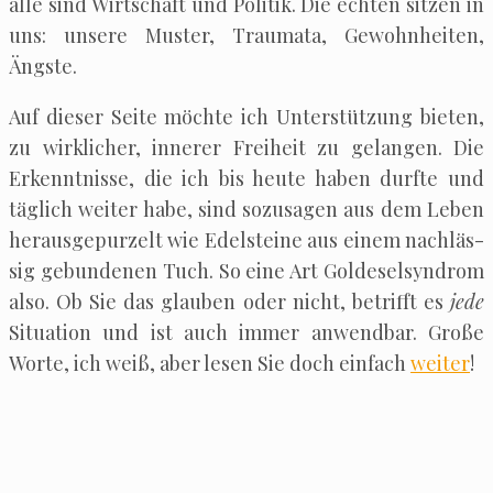
alle sind Wirt­schaft und Poli­tik. Die ech­ten sit­zen in
uns: unse­re Mus­ter, Trau­ma­ta, Gewohn­hei­ten,
Ängste.
Auf die­ser Sei­te möch­te ich Unter­stüt­zung bie­ten,
zu wirk­li­cher, inne­rer Frei­heit zu gelan­gen. Die
Erkennt­nis­se, die ich bis heu­te haben durf­te und
täg­lich wei­ter habe, sind sozu­sa­gen aus dem Leben
her­aus­ge­pur­zelt wie Edel­stei­ne aus einem nach­läs­
sig gebun­de­nen Tuch. So eine Art Gold­esel­syn­drom
also. Ob Sie das glau­ben oder nicht, betrifft es
jede
Situa­ti­on und ist auch immer anwend­bar. Gro­ße
Wor­te, ich weiß, aber lesen Sie doch ein­fach
wei­ter
!