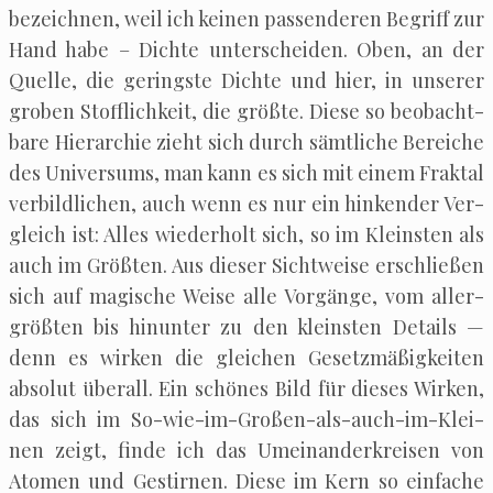
bezeich­nen, weil ich kei­nen pas­sen­de­ren Begriff zur
Hand habe – Dich­te unter­schei­den. Oben, an der
Quel­le, die gerings­te Dich­te und hier, in unse­rer
gro­ben Stoff­lich­keit, die größ­te. Die­se so beob­acht­
ba­re Hier­ar­chie zieht sich durch sämt­li­che Berei­che
des Uni­ver­sums, man kann es sich mit einem Frak­tal
ver­bild­li­chen, auch wenn es nur ein hin­ken­der Ver­
gleich ist: Alles wie­der­holt sich, so im Kleins­ten als
auch im Größ­ten. Aus die­ser Sicht­wei­se erschlie­ßen
sich auf magi­sche Wei­se alle Vor­gän­ge, vom aller­
größ­ten bis hin­un­ter zu den kleins­ten Details —
denn es wir­ken die glei­chen Gesetz­mä­ßig­kei­ten
abso­lut über­all. Ein schö­nes Bild für die­ses Wir­ken,
das sich im So-wie-im-Gro­ßen-als-auch-im-Klei­
nen zeigt, fin­de ich das Umein­an­der­krei­sen von
Ato­men und Gestir­nen. Die­se im Kern so ein­fa­che