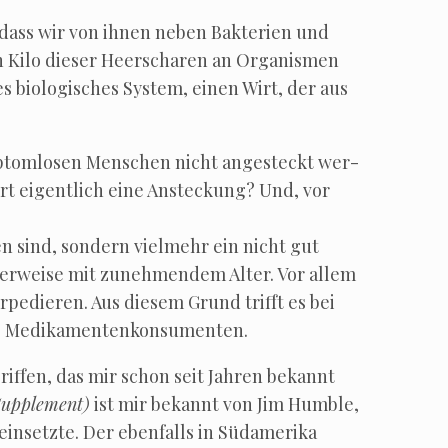
 dass wir von ihnen neben Bak­te­ri­en und
 Kilo die­ser Heer­scha­ren an Orga­nis­men
 bio­lo­gi­sches Sys­tem, einen Wirt, der aus
tom­lo­sen Men­schen nicht ange­steckt wer­
ert eigent­lich eine Anste­ckung? Und, vor
en sind, son­dern viel­mehr ein nicht gut
her­wei­se mit zuneh­men­dem Alter. Vor allem
e­die­ren. Aus die­sem Grund trifft es bei
rich: Medikamentenkonsumenten.
grif­fen, das mir schon seit Jah­ren bekannt
Sup­ple­ment)
ist mir bekannt von Jim Hum­ble,
ein­setz­te. Der eben­falls in Süd­ame­ri­ka