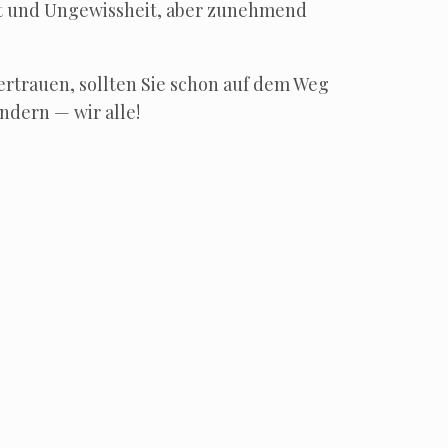
st und Unge­wiss­heit, aber zuneh­mend
er­trau­en, soll­ten Sie schon auf dem Weg
ändern — wir alle!