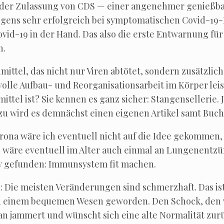
 der Zulas­sung von CDS — einer ange­neh­mer genieß­ba­
i­gens sehr erfolg­reich bei sym­pto­ma­ti­schen Covid-19-
id-19 in der Hand. Das also die ers­te Ent­war­nung für 
n.
it­tel, das nicht nur Viren abtö­tet, son­dern zusätz­lich S
ol­le Auf­bau- und Reor­ga­ni­sa­ti­ons­ar­beit im Kör­per 
it­tel ist? Sie ken­nen es ganz sicher: Stan­gen­sel­le­ri
u wird es dem­nächst einen eige­nen Arti­kel samt Buch
oro­na wäre ich even­tu­ell nicht auf die Idee gekom­me
d wäre even­tu­ell im Alter auch ein­mal an Lun­gen­ent­
by gefun­den: Immun­sys­tem fit machen.
en: Die meis­ten Ver­än­de­run­gen sind schmerz­haft. Das i
 zu einem beque­men Wesen gewor­den. Den Schock, den w
man jam­mert und wünscht sich eine alte Nor­ma­li­tät zu