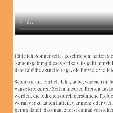
Hät­te ich ›Son­nen­sei­te‹ geschrie­ben, hät­ten 
Namens­ge­bung die­ses Arti­kels. Es geht mir viel
dabei auf die aktu­el­le Lage, die für vie­le viel­l
-
Sei­en wir uns ehr­lich: Ich glau­be, was sich im J
gan­ze kriegs­freie Zeit in unse­ren Brei­ten aus­
wor­den, die ledig­lich durch per­sön­li­che Pro­
wor­an wir zu kau­en hat­ten, war mehr oder weni
genug damit, dass man zuerst ein­mal ver­ste­he