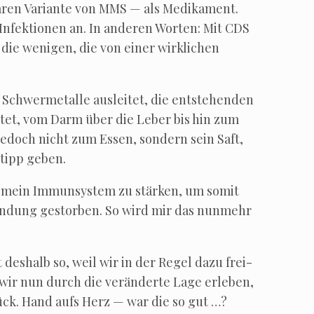
ren Vari­an­te von MMS — als Medi­ka­ment.
Infek­tio­nen an. In ande­ren Wor­ten: Mit CDS
die weni­gen, die von einer wirk­li­chen
chwer­me­tal­le aus­lei­tet, die ent­ste­hen­den
leis­tet, vom Darm über die Leber bis hin zum
e. Jedoch nicht zum Essen, son­dern sein Saft,
­tipp geben.
n, mein Immun­sys­tem zu stär­ken, um somit
zün­dung gestor­ben. So wird mir das nun­mehr
st des­halb so, weil wir in der Regel dazu frei­
ir nun durch die ver­än­der­te Lage erle­ben,
rück. Hand aufs Herz — war die so gut …?