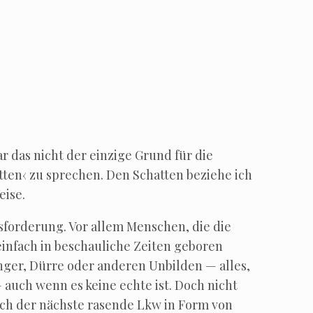
ar das nicht der ein­zi­ge Grund für die
t­ten‹ zu spre­chen. Den Schat­ten bezie­he ich
eise.
us­for­de­rung. Vor allem Men­schen, die die
in­fach in beschau­li­che Zei­ten gebo­ren
n­ger, Dür­re oder ande­ren Unbil­den — alles,
 auch wenn es kei­ne ech­te ist. Doch nicht
ich der nächs­te rasen­de Lkw in Form von