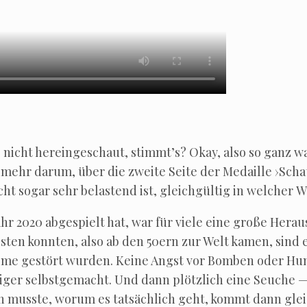
Sie nicht her­ein­ge­schaut, stimmt’s? Okay, also so ganz w
­mehr dar­um, über die zwei­te Sei­te der Medail­le ›Scha
eicht sogar sehr belas­tend ist, gleich­gül­tig in wel­cher W
ahr 2020 abge­spielt hat, war für vie­le eine gro­ße Her­a
kos­ten konn­ten, also ab den 50ern zur Welt kamen, sind e
ble­me gestört wur­den. Kei­ne Angst vor Bom­ben oder Hu
­ger selbst­ge­macht. Und dann plötz­lich eine Seu­che —
n muss­te, wor­um es tat­säch­lich geht, kommt dann gle