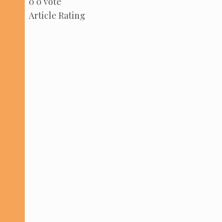
0
0
vote
Arti­cle Rating