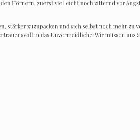
den Hör­nern, zuerst viel­leicht noch zit­ternd vor Ang
gen, stär­ker zuzu­pa­cken und sich selbst noch mehr zu v
r­trau­ens­voll in das Unver­meid­li­che: Wir müs­sen uns 