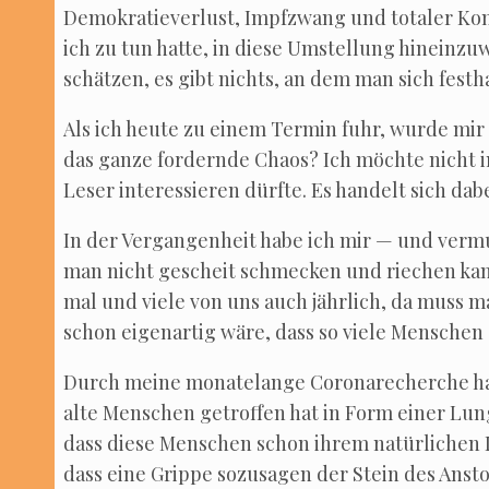
Demo­kra­tie­ver­lust, Impf­zwang und tota­ler Kon
ich zu tun hat­te, in die­se Umstel­lung hin­ein­z
schät­zen, es gibt nichts, an dem man sich fest­h
Als ich heu­te zu einem Ter­min fuhr, wur­de mir e
das gan­ze for­dern­de Cha­os? Ich möch­te nicht i
Leser inter­es­sie­ren dürf­te. Es han­delt sich 
In der Ver­gan­gen­heit habe ich mir — und ver­m
man nicht gescheit schme­cken und rie­chen ka
mal und vie­le von uns auch jähr­lich, da muss ma
schon eigen­ar­tig wäre, dass so vie­le Men­schen
Durch mei­ne mona­te­lan­ge Coro­na­re­cher­che ha
alte Men­schen getrof­fen hat in Form einer Lun­
dass die­se Men­schen schon ihrem natür­li­chen
dass eine Grip­pe sozu­sa­gen der Stein des Ansto­