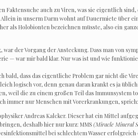
 Fak­ten­su­che auch zu Viren, was sie eigent­lich sind,
. Allein in unserm Darm wohnt auf Dau­er­mie­te über ein
 als Holo­bio­n­ten bezeich­nen müss­te, also ein gan­zes
, war der Vor­gang der Anste­ckung. Dass man von sym­p
­rie — war mir bald klar. Nur was ist und wie funk­tio­ni
 bald, dass das eigent­li­che Pro­blem gar nicht die Vir
gleich logisch vor, denn genau dar­an krankt es ja übli­c
, weil die zu einem gro­ßen Teil das Immun­sys­tem tor­p
tisch immer nur Men­schen mit Vor­er­kran­kun­gen, sp
hy­si­ker Andre­as Kalcker. Die­ser hat ein Mit­tel auf­ge­
l brin­gen, des­halb hier nur kurz: MMS
(Mira­cle Mine­ral 
­in­fek­ti­ons­mit­tel bei schlech­tem Was­ser erfolg­reich 