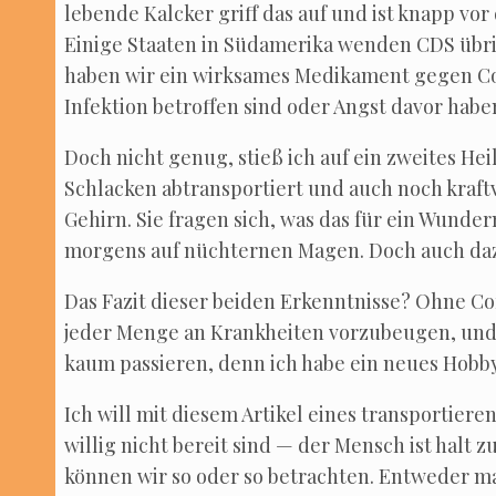
leben­de Kalcker griff das auf und ist knapp vor
Eini­ge Staa­ten in Süd­ame­ri­ka wen­den CDS übr
haben wir ein wirk­sa­mes Medi­ka­ment gegen Cov
Infek­ti­on betrof­fen sind oder Angst davor habe
Doch nicht genug, stieß ich auf ein zwei­tes Heil­m
Schla­cken abtrans­por­tiert und auch noch kraft­v
Gehirn. Sie fra­gen sich, was das für ein Wun­der­m
mor­gens auf nüch­ter­nen Magen. Doch auch daz
Das Fazit die­ser bei­den Erkennt­nis­se? Ohne C
jeder Men­ge an Krank­hei­ten vor­zu­beu­gen, un
kaum pas­sie­ren, denn ich habe ein neu­es Hob­
Ich will mit die­sem Arti­kel eines trans­por­tie­r
wil­lig nicht bereit sind — der Mensch ist halt
kön­nen wir so oder so betrach­ten. Ent­we­der 