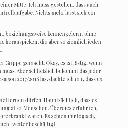
sei­ner Mit­te. Ich muss geste­hen, dass auch
­troll­auf­ga­be. Nichts mehr lässt sich ein­
nt, bezie­hungs­wei­se ken­nen­ge­lernt ohne
e her­aus­pi­cken, die aber so ziem­lich jeden
.
r Grip­pe gemacht. Okay, es ist läs­tig, wenn
 muss. Aber schließ­lich bekommt das jeder
ai­son 2017/2018 las, dach­te ich mir, dass es
iel ler­nen dür­fen. Haupt­säch­lich, dass es
kung alter Men­schen. Über­dies erfuhr ich,
or­er­krankt waren. Es schien mir logisch,
nicht wei­ter beschäftigt.