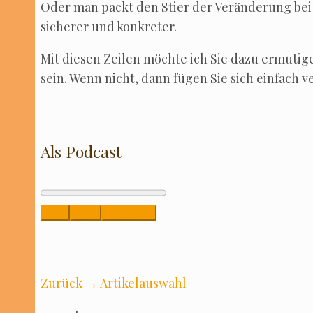
Oder man packt den Stier der Ver­än­de­rung bei 
siche­rer und konkreter.
Mit die­sen Zei­len möch­te ich Sie dazu ermu­ti­
sein. Wenn nicht, dann fügen Sie sich ein­fach ve
Als Podcast
Play
Stop
Download
Zurück → Artikelauswahl