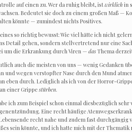
­trol­le auf einen zu. Wer da ruhig bleibt, ist
wirk­lich
in 
u­wach­sen. Bedeu­tet sie doch zu einem gro­ßen Maß — Kon
al­ten könn­te — zumin­dest nichts Positives.
ines so rich­tig bewusst: Wie viel hät­te ich nicht geler
ns Detail gehen, son­dern stell­ver­tre­tend nur eine Sach
dabei um die Erkran­kung durch Viren —
das
The­ma derzeit
ut­lich auch die meis­ten von uns — wenig Gedan­ken übe
nn und wegen ver­stopf­ter Nase durch den Mund atmen
n eben durch. Ledig­lich als ich von der Hor­ror-Grip­pe­s
 an einer Grip­pe
stür­ben
.
be ich zum Bei­spiel schon ein­mal dies­be­züg­lich sehr v
gen­ent­zün­dung. Eine recht häu­fi­ge Atem­wegs­er­kran­
 Lebens­en­de recht nahe und zudem fast durch­gän­gig v
ßes sein könn­te, und ich hat­te mich mit der The­ma­tik 