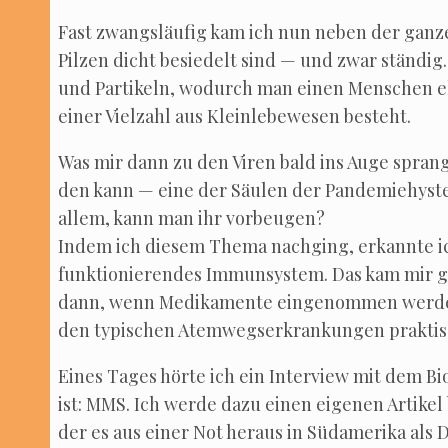
Fast zwangs­läu­fig kam ich nun neben der gan­zen
Pil­zen dicht besie­delt sind — und zwar stän­dig
und Par­ti­keln, wodurch man einen Men­schen eher
einer Viel­zahl aus Klein­le­be­we­sen besteht.
Was mir dann zu den Viren bald ins Auge sprang
den kann — eine der Säu­len der Pan­de­mie­hys­te
allem, kann man ihr vorbeugen?
Indem ich die­sem The­ma nach­ging, erkann­te ich
funk­tio­nie­ren­des Immun­sys­tem. Das kam mir 
dann, wenn Medi­ka­men­te ein­ge­nom­men wer­den
den typi­schen Atem­wegs­er­kran­kun­gen prak­
Eines Tages hör­te ich ein Inter­view mit dem Bio­p
ist: MMS. Ich wer­de dazu einen eige­nen Arti­ke
der es aus einer Not her­aus in Süd­ame­ri­ka als Des