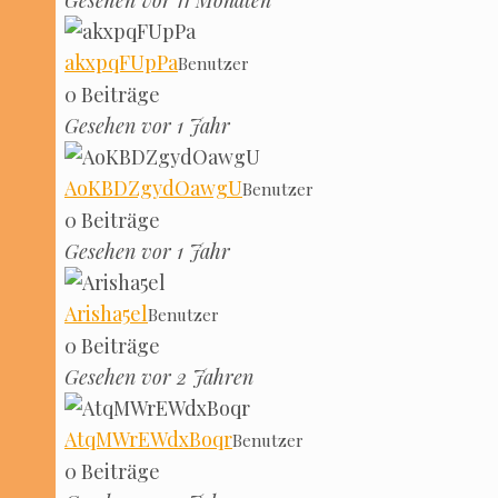
Gese­hen vor 11 Monaten
akx­p­q­FUp­Pa
Benut­zer
0 Bei­trä­ge
Gese­hen vor 1 Jahr
AoKBDZgy­dO­aw­gU
Benut­zer
0 Bei­trä­ge
Gese­hen vor 1 Jahr
Arisha5el
Benut­zer
0 Bei­trä­ge
Gese­hen vor 2 Jahren
AtqM­W­rEW­dx­Bo­qr
Benut­zer
0 Bei­trä­ge