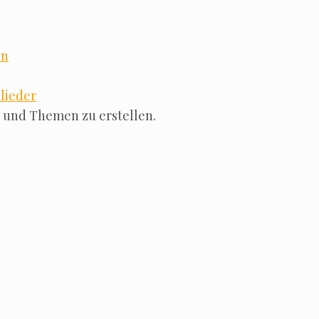
en
lie­der
ge und The­men zu erstellen.