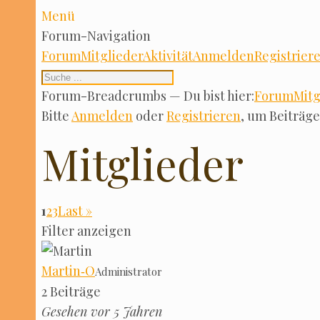
Menü
Forum-Navi­ga­ti­on
Forum
Mit­glie­der
Akti­vi­tät
Anmel­den
Regis­trie­r
Forum-Bre­ad­crumbs — Du bist hier:
Forum
Mit­g
Bit­te
Anmel­den
oder
Regis­trie­ren
, um Bei­trä­
Mitglieder
1
2
3
Last »
Fil­ter anzeigen
Martin‑O
Admi­nis­tra­tor
2 Bei­trä­ge
Gese­hen vor 5 Jahren