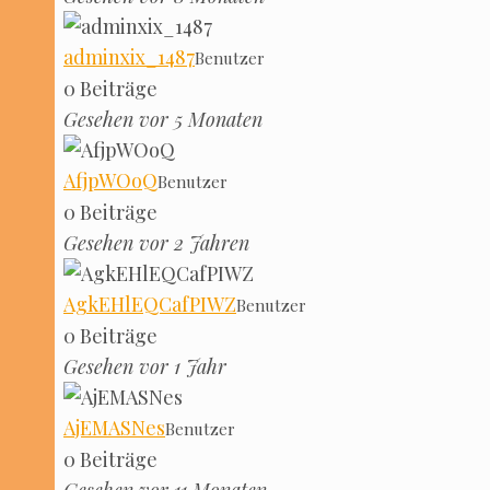
adminxix_1487
Benut­zer
0 Bei­trä­ge
Gese­hen vor 5 Monaten
Afjp­WOoQ
Benut­zer
0 Bei­trä­ge
Gese­hen vor 2 Jahren
AgkEH­lE­Q­Caf­PIWZ
Benut­zer
0 Bei­trä­ge
Gese­hen vor 1 Jahr
AjE­MAS­Nes
Benut­zer
0 Bei­trä­ge