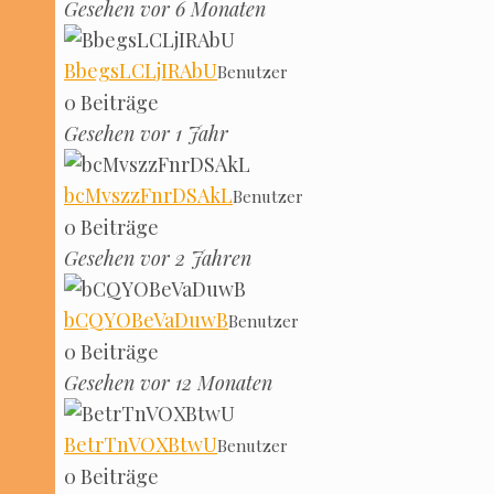
Gese­hen vor 6 Monaten
Bbe­gsL­CLjI­RA­bU
Benut­zer
0 Bei­trä­ge
Gese­hen vor 1 Jahr
bcMv­szzFnrD­SAkL
Benut­zer
0 Bei­trä­ge
Gese­hen vor 2 Jahren
bCQYO­Be­Va­DuwB
Benut­zer
0 Bei­trä­ge
Gese­hen vor 12 Monaten
BetrTnVOXBt­wU
Benut­zer
0 Bei­trä­ge