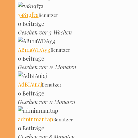
7a819f7a
Benut­zer
0 Bei­trä­ge
Gese­hen vor 3 Wochen
ABmaW­DAyg
Benut­zer
0 Bei­trä­ge
Gese­hen vor 12 Monaten
AdBI­Au­iaj
Benut­zer
0 Bei­trä­ge
Gese­hen vor 11 Monaten
admin­man­tap
Benut­zer
0 Bei­trä­ge
Gese­hen vor 8 Monaten