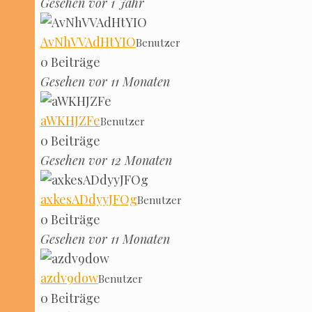
Gese­hen vor 1 Jahr
AvNhV­VAdHtYIO
Benut­zer
0 Bei­trä­ge
Gese­hen vor 11 Monaten
aWKHJZ­Fe
Benut­zer
0 Bei­trä­ge
Gese­hen vor 12 Monaten
axkes­AD­dy­y­J­FOg
Benut­zer
0 Bei­trä­ge
Gese­hen vor 11 Monaten
azdv9dow
Benut­zer
0 Bei­trä­ge