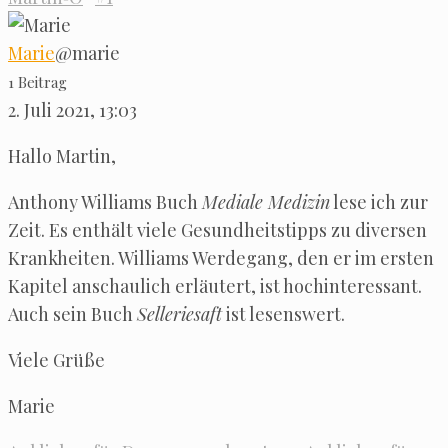
Marie
@marie
1 Bei­trag
2. Juli 2021, 13:03
Hal­lo Martin,
Antho­ny Wil­liams Buch
Media­le Medi­zin
lese ich zur
Zeit. Es ent­hält vie­le Gesund­heits­tipps zu diver­sen
Krank­hei­ten. Wil­liams Wer­de­gang, den er im ers­ten
Kapi­tel anschau­lich erläu­tert, ist hoch­in­ter­es­sant.
Auch sein Buch
Sel­le­rie­saft
ist lesenswert.
Vie­le Grüße
Marie