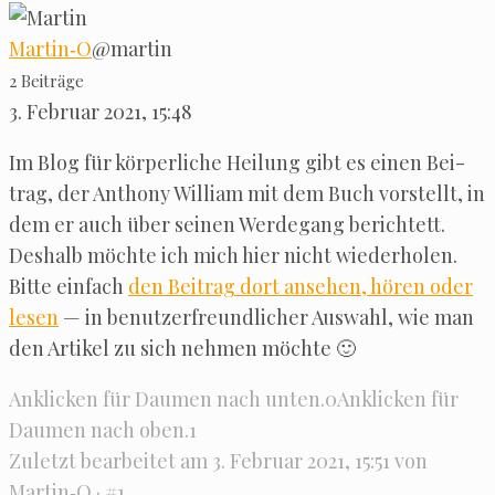
Martin‑O
@martin
2 Bei­trä­ge
3. Febru­ar 2021, 15:48
Im Blog für kör­per­li­che Hei­lung gibt es einen Bei­
trag, der Antho­ny Wil­liam mit dem Buch vor­stellt, in
dem er auch über sei­nen Wer­de­gang berich­tett.
Des­halb möch­te ich mich hier nicht wie­der­ho­len.
Bit­te ein­fach
den Bei­trag dort anse­hen, hören oder
lesen
— in benut­zer­freund­li­cher Aus­wahl, wie man
den Arti­kel zu sich neh­men möchte 🙂
Ankli­cken für Dau­men nach unten.
0
Ankli­cken für
Dau­men nach oben.
1
Zuletzt bear­bei­tet am 3. Febru­ar 2021, 15:51 von
Martin‑O
·
#1